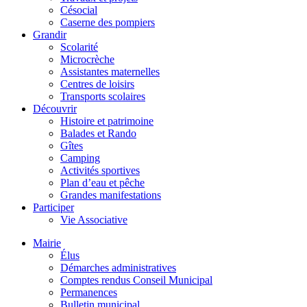
Césocial
Caserne des pompiers
Grandir
Scolarité
Microcrèche
Assistantes maternelles
Centres de loisirs
Transports scolaires
Découvrir
Histoire et patrimoine
Balades et Rando
Gîtes
Camping
Activités sportives
Plan d’eau et pêche
Grandes manifestations
Participer
Vie Associative
Mairie
Élus
Démarches administratives
Comptes rendus Conseil Municipal
Permanences
Bulletin municipal