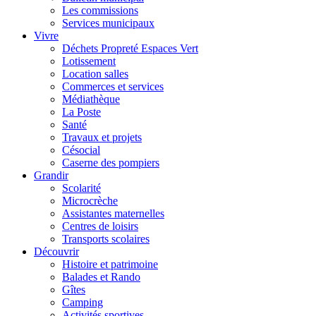
Les commissions
Services municipaux
Vivre
Déchets Propreté Espaces Vert
Lotissement
Location salles
Commerces et services
Médiathèque
La Poste
Santé
Travaux et projets
Césocial
Caserne des pompiers
Grandir
Scolarité
Microcrèche
Assistantes maternelles
Centres de loisirs
Transports scolaires
Découvrir
Histoire et patrimoine
Balades et Rando
Gîtes
Camping
Activités sportives